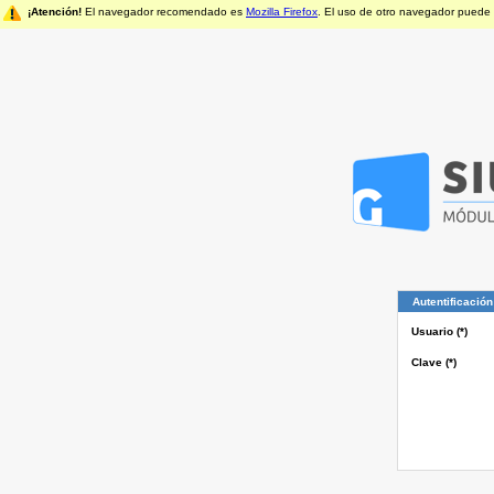
¡Atención!
El navegador recomendado es
Mozilla Firefox
. El uso de otro navegador puede
Autentificació
Usuario (*)
Clave (*)