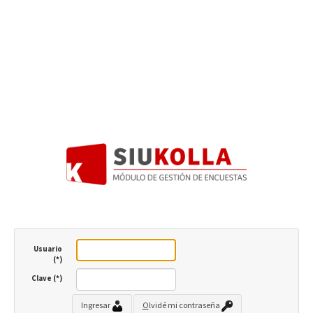
Usuario
(*)
Clave (*)
Ingresar
O
lvidé mi contraseña